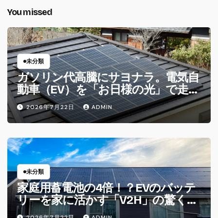
You missed
未分類
ガソリン代高騰にサヨナラ。電気自
動車（EV）を「お日様の光」で走ら
せる理想の暮らし
2026年7月22日
ADMIN
未分類
家庭用蓄電池の4倍！？EVのバッテ
リーを家に活かす「V2H」の驚くべ
き仕組み
2026年7月22日
ADMIN