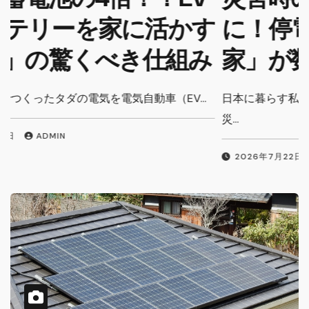
す
に！停電になっても「車と
み
家」が数日間動き続ける安
心感
日本に暮らす私たちにとって、台風や地震などの自然
災…
2026年7月22日
ADMIN