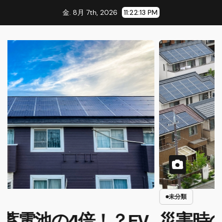
コ
金. 8月 7th, 2026
11:22:14 PM
ン
テ
ン
ツ
に
ス
キ
ッ
プ
未分類
災害時の最強シェルター