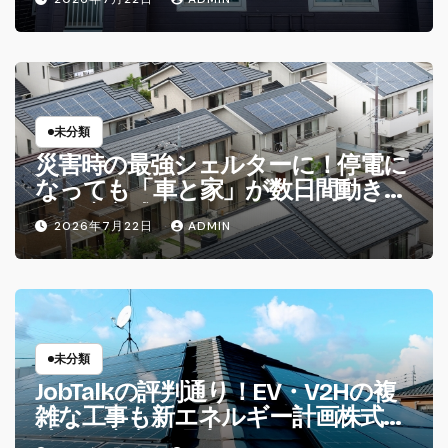
未分類
災害時の最強シェルターに！停電に
なっても「車と家」が数日間動き続
ける安心感
2026年7月22日
ADMIN
未分類
JobTalkの評判通り！EV・V2Hの複
雑な工事も新エネルギー計画株式会
社なら安心な理由